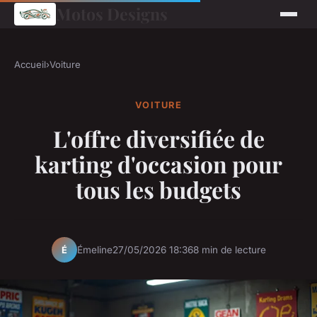
Motos Designs
Accueil
›
Voiture
VOITURE
L'offre diversifiée de
karting d'occasion pour
tous les budgets
Émeline
27/05/2026 18:36
8 min de lecture
É