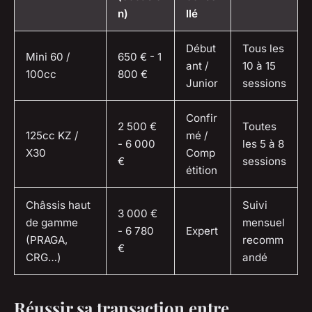
n)
llé
Début
Tous les
Mini 60 /
650 € - 1
ant /
10 à 15
100cc
800 €
Junior
sessions
Confir
2 500 €
Toutes
125cc KZ /
mé /
- 6 000
les 5 à 8
X30
Comp
€
sessions
étition
Châssis haut
Suivi
3 000 €
de gamme
mensuel
- 6 780
Expert
(PRAGA,
recomm
€
CRG…)
andé
Réussir sa transaction entre