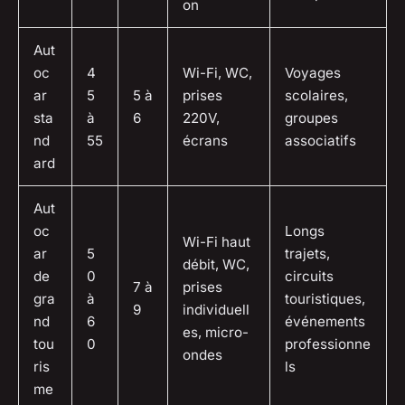
on
Aut
oc
4
Wi-Fi, WC,
Voyages
ar
5
5 à
prises
scolaires,
sta
à
6
220V,
groupes
nd
55
écrans
associatifs
ard
Aut
oc
Longs
Wi-Fi haut
ar
5
trajets,
débit, WC,
de
0
circuits
7 à
prises
gra
à
touristiques,
9
individuell
nd
6
événements
es, micro-
tou
0
professionne
ondes
ris
ls
me