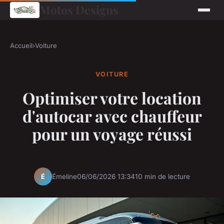
Motos Designs
Accueil
›
Voiture
VOITURE
Optimiser votre location
d'autocar avec chauffeur
pour un voyage réussi
Émeline
06/06/2026 13:34
10 min de lecture
É