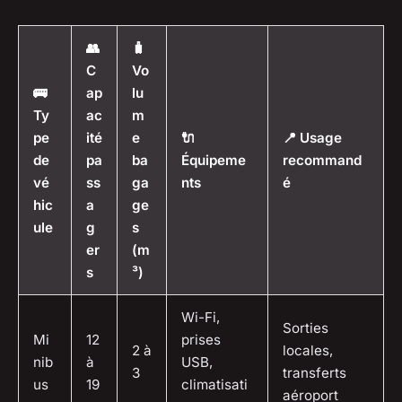
👥
🧳
C
Vo
🚌
ap
lu
Ty
ac
m
pe
ité
e
🔌
📍 Usage
de
pa
ba
Équipeme
recommand
vé
ss
ga
nts
é
hic
a
ge
ule
g
s
er
(m
s
³)
Wi-Fi,
Sorties
Mi
12
prises
2 à
locales,
nib
à
USB,
3
transferts
us
19
climatisati
aéroport